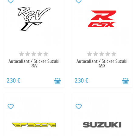
favorite_border
favorite_border
Autocollant / Sticker Suzuki
Autocollant / Sticker Suzuki
RGV
GSX
2,30 €
2,30 €
favorite_border
favorite_border