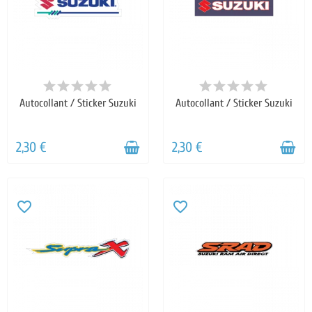
Autocollant / Sticker Suzuki
Autocollant / Sticker Suzuki
2,30 €
2,30 €
favorite_border
favorite_border