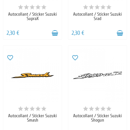
Autocollant / Sticker Suzuki
Autocollant / Sticker Suzuki
SupraX
Srad
2,30 €
2,30 €
favorite_border
favorite_border
Autocollant / Sticker Suzuki
Autocollant / Sticker Suzuki
Smash
Shogun