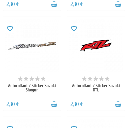
2,30 €
2,30 €
favorite_border
favorite_border
Autocollant / Sticker Suzuki
Autocollant / Sticker Suzuki
Shogun
RTL
2,30 €
2,30 €