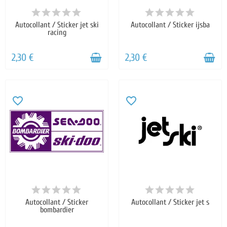
Autocollant / Sticker jet ski
Autocollant / Sticker ijsba
racing
2,30 €
2,30 €
favorite_border
favorite_border
Autocollant / Sticker
Autocollant / Sticker jet s
bombardier