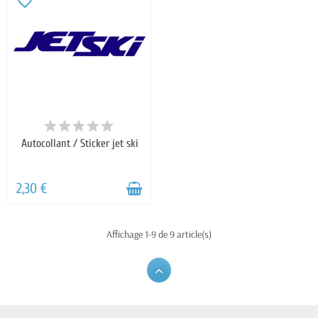
favorite_border
Autocollant / Sticker jet ski
2,30 €
Affichage 1-9 de 9 article(s)