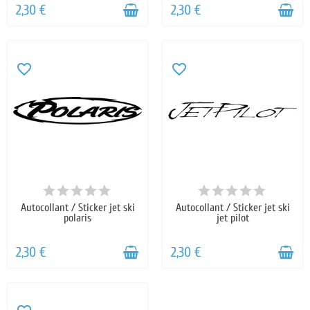
2,30 €
2,30 €
favorite_border
favorite_border
Autocollant / Sticker jet ski
Autocollant / Sticker jet ski
polaris
jet pilot
2,30 €
2,30 €