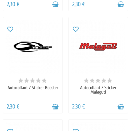
2,30 €
2,30 €
favorite_border
favorite_border
Autocollant / Sticker Booster
Autocollant / Sticker
Malaguti
2,30 €
2,30 €