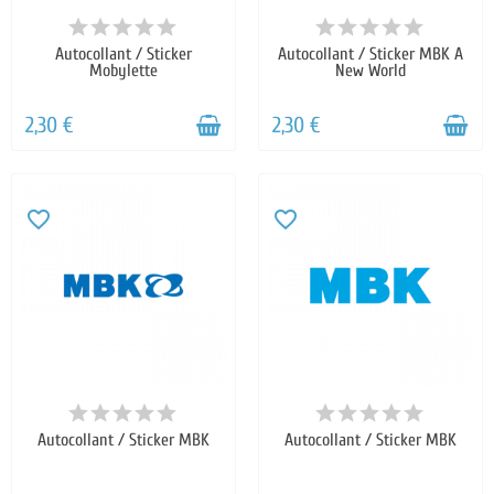
Autocollant / Sticker
Autocollant / Sticker MBK A
Mobylette
New World
2,30 €
2,30 €
favorite_border
favorite_border
Autocollant / Sticker MBK
Autocollant / Sticker MBK