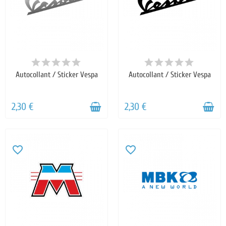
Autocollant / Sticker Vespa
Autocollant / Sticker Vespa
2,30 €
2,30 €
favorite_border
favorite_border