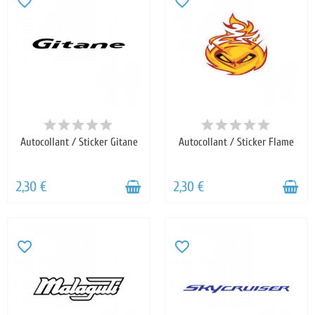
favorite_border
favorite_border
Autocollant / Sticker Gitane
Autocollant / Sticker Flame
2,30 €
2,30 €
favorite_border
favorite_border