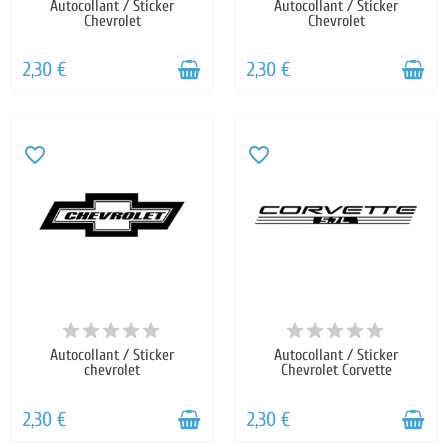
Autocollant / Sticker
Autocollant / Sticker
Chevrolet
Chevrolet
2,30 €
2,30 €
favorite_border
favorite_border
Autocollant / Sticker
Autocollant / Sticker
chevrolet
Chevrolet Corvette
2,30 €
2,30 €