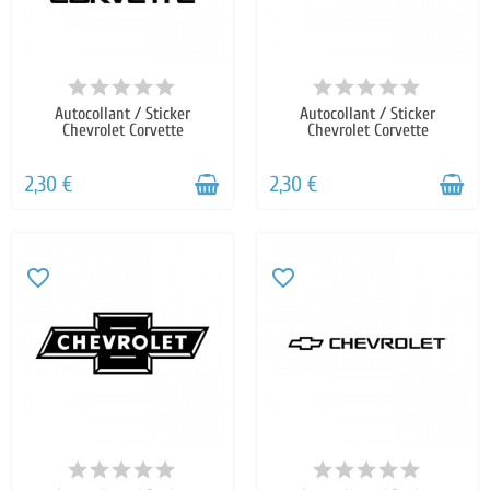
Autocollant / Sticker
Autocollant / Sticker
Chevrolet Corvette
Chevrolet Corvette
2,30 €
2,30 €
favorite_border
favorite_border