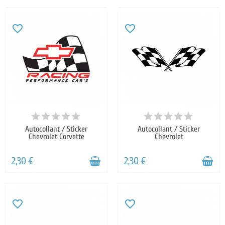
favorite_border
favorite_border
Autocollant / Sticker
Autocollant / Sticker
Chevrolet Corvette
Chevrolet
2,30 €
2,30 €
favorite_border
favorite_border