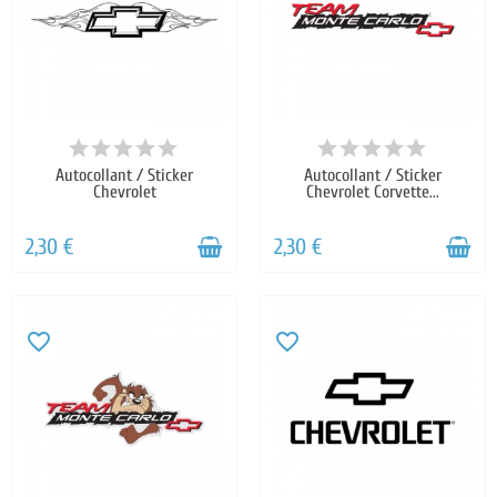
Autocollant / Sticker
Autocollant / Sticker
Chevrolet
Chevrolet Corvette...
2,30 €
2,30 €
favorite_border
favorite_border