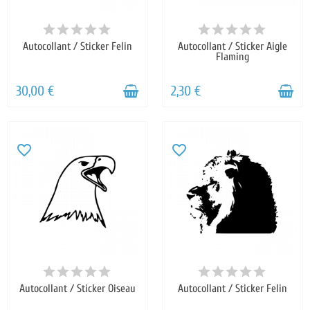
Autocollant / Sticker Felin
Autocollant / Sticker Aigle
Flaming
30,00 €
2,30 €
favorite_border
favorite_border
Autocollant / Sticker Oiseau
Autocollant / Sticker Felin