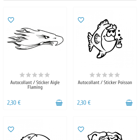
favorite_border
favorite_border
Autocollant / Sticker Aigle
Autocollant / Sticker Poisson
Flaming
2,30 €
2,30 €
favorite_border
favorite_border