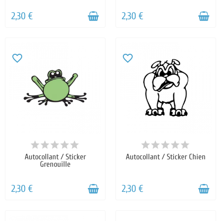
2,30 €
2,30 €
favorite_border
favorite_border
Autocollant / Sticker
Autocollant / Sticker Chien
Grenouille
2,30 €
2,30 €