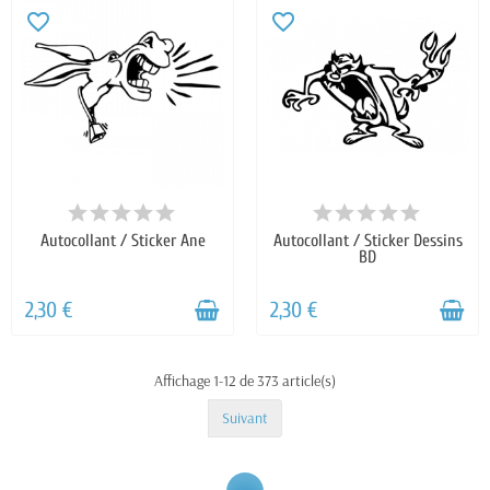
favorite_border
favorite_border
Autocollant / Sticker Ane
Autocollant / Sticker Dessins
BD
2,30 €
2,30 €
Affichage 1-12 de 373 article(s)
Suivant