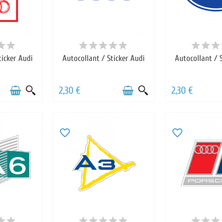
ticker Audi
Autocollant / Sticker Audi
Autocollant / 
2,30 €
2,30 €
favorite_border
favorite_border