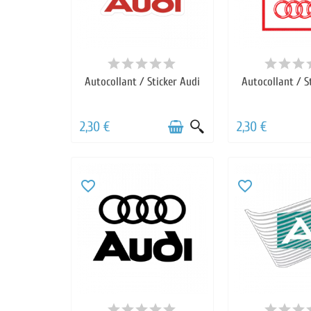
Autocollant / Sticker Audi
Autocollant / S
2,30 €
2,30 €
favorite_border
favorite_border