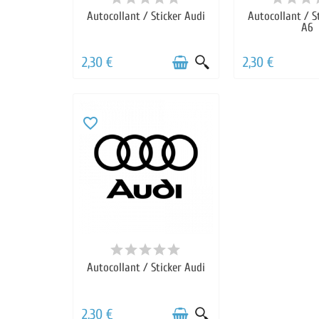
Autocollant / Sticker Audi
Autocollant / S
A6
2,30 €
2,30 €
favorite_border
Autocollant / Sticker Audi
2,30 €