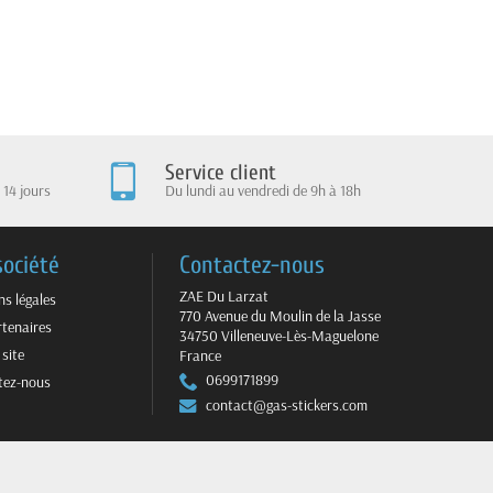
Service client
 14 jours
Du lundi au vendredi de 9h à 18h
société
Contactez-nous
ZAE Du Larzat
s légales
770 Avenue du Moulin de la Jasse
tenaires
34750 Villeneuve-Lès-Maguelone
 site
France
0699171899
tez-nous
contact@gas-stickers.com