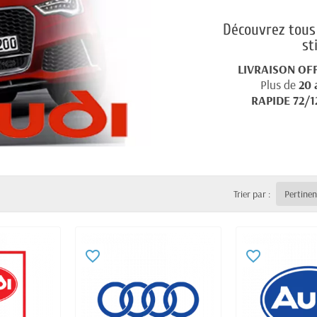
Découvrez tous 
st
LIVRAISON OF
Plus de
20 
RAPIDE 72/1
Trier par :
Pertine
favorite_border
favorite_border