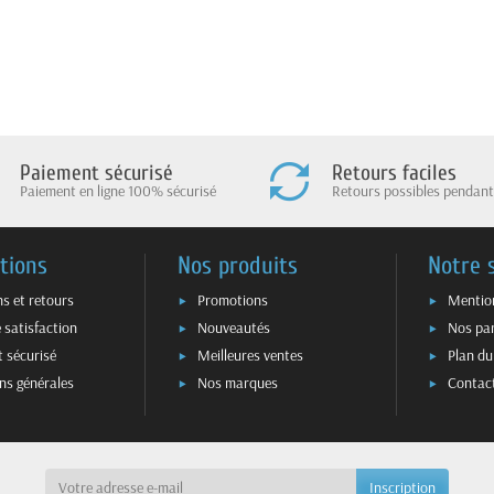
Paiement sécurisé
Retours faciles
Paiement en ligne 100% sécurisé
Retours possibles pendant
tions
Nos produits
Notre 
ns et retours
Promotions
Mention
 satisfaction
Nouveautés
Nos par
 sécurisé
Meilleures ventes
Plan du
ns générales
Nos marques
Contac