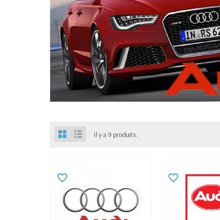
Il y a 9 produits.
favorite_border
favorite_border