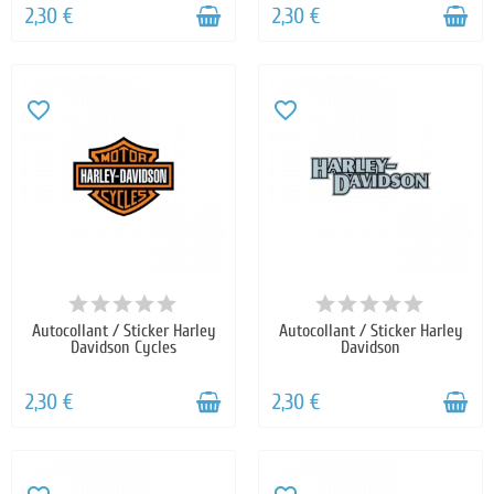
2,30 €
2,30 €
favorite_border
favorite_border
Autocollant / Sticker Harley
Autocollant / Sticker Harley
Davidson Cycles
Davidson
2,30 €
2,30 €