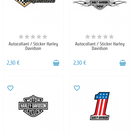
Autocollant / Sticker Harley
Autocollant / Sticker Harley
Davidson
Davidson
2,30 €
2,30 €
favorite_border
favorite_border