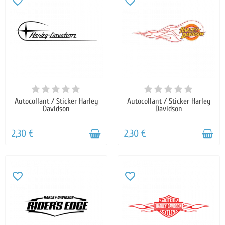
favorite_border
favorite_border
Autocollant / Sticker Harley
Autocollant / Sticker Harley
Davidson
Davidson
2,30 €
2,30 €
favorite_border
favorite_border