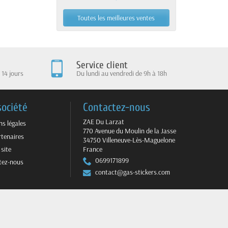
Toutes les meilleures ventes
Service client
 14 jours
Du lundi au vendredi de 9h à 18h
société
Contactez-nous
ZAE Du Larzat
s légales
770 Avenue du Moulin de la Jasse
tenaires
34750 Villeneuve-Lès-Maguelone
 site
France
0699171899
tez-nous
contact@gas-stickers.com