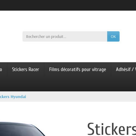
OK
co
Stickers Racer
Films décoratifs pour vitrage
Adhésif / 
ickers Hyundai
Sticker