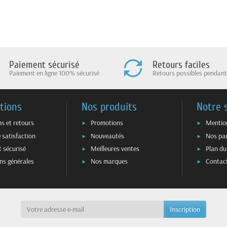
Paiement sécurisé
Retours faciles
Paiement en ligne 100% sécurisé
Retours possibles pendant
tions
Nos produits
Notre 
ns et retours
Promotions
Mention
 satisfaction
Nouveautés
Nos par
 sécurisé
Meilleures ventes
Plan du
ns générales
Nos marques
Contac
a