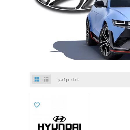
Il y a 1 produit.
favorite_border