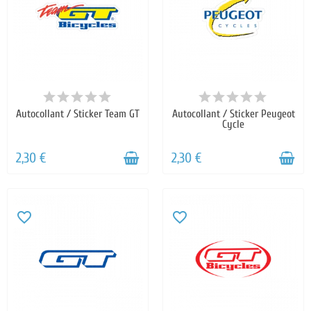
Autocollant / Sticker Team GT
Autocollant / Sticker Peugeot
Cycle
2,30 €
2,30 €
favorite_border
favorite_border