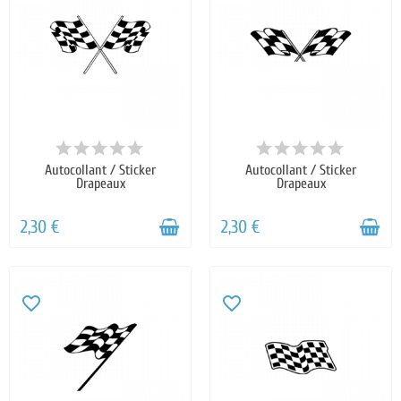
Autocollant / Sticker
Autocollant / Sticker
Drapeaux
Drapeaux
2,30 €
2,30 €
favorite_border
favorite_border