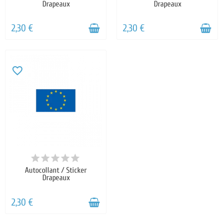
Drapeaux
Drapeaux
2,30 €
2,30 €
favorite_border
Autocollant / Sticker
Drapeaux
2,30 €