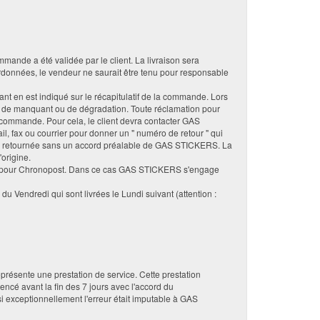
ande a été validée par le client. La livraison sera
oordonnées, le vendeur ne saurait être tenu pour responsable
ntant en est indiqué sur le récapitulatif de la commande. Lors
 cas de manquant ou de dégradation. Toute réclamation pour
la commande. Pour cela, le client devra contacter GAS
, fax ou courrier pour donner un " numéro de retour " qui
re retournée sans un accord préalable de GAS STICKERS. La
'origine.
epté pour Chronopost. Dans ce cas GAS STICKERS s'engage
u Vendredi qui sont livrées le Lundi suivant (attention :
présente une prestation de service. Cette prestation
ncé avant la fin des 7 jours avec l'accord du
 si exceptionnellement l'erreur était imputable à GAS