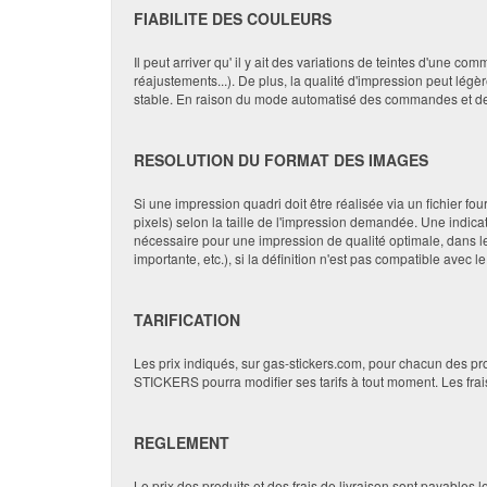
FIABILITE DES COULEURS
Il peut arriver qu' il y ait des variations de teintes d'une 
réajustements...). De plus, la qualité d'impression peut lé
stable. En raison du mode automatisé des commandes et de n
RESOLUTION DU FORMAT DES IMAGES
Si une impression quadri doit être réalisée via un fichier fou
pixels) selon la taille de l'impression demandée. Une indicat
nécessaire pour une impression de qualité optimale, dans le
importante, etc.), si la définition n'est pas compatible avec
TARIFICATION
Les prix indiqués, sur gas-stickers.com, pour chacun des p
STICKERS pourra modifier ses tarifs à tout moment. Les frai
REGLEMENT
Le prix des produits et des frais de livraison sont payables 