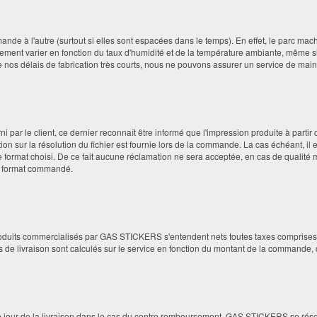
commande à l'autre (surtout si elles sont espacées dans le temps). En effet, le parc
gèrement varier en fonction du taux d'humidité et de la température ambiante, même
os délais de fabrication très courts, nous ne pouvons assurer un service de maint
rni par le client, ce dernier reconnaît être informé que l'impression produite à part
ion sur la résolution du fichier est fournie lors de la commande. La cas échéant, il e
 format choisi. De ce fait aucune réclamation ne sera acceptée, en cas de qualité 
 le format commandé.
roduits commercialisés par GAS STICKERS s'entendent nets toutes taxes comprises, 
s de livraison sont calculés sur le service en fonction du montant de la commande,
le jour de la livraison dans le cas du contre remboursement. GAS STICKERS se réserve