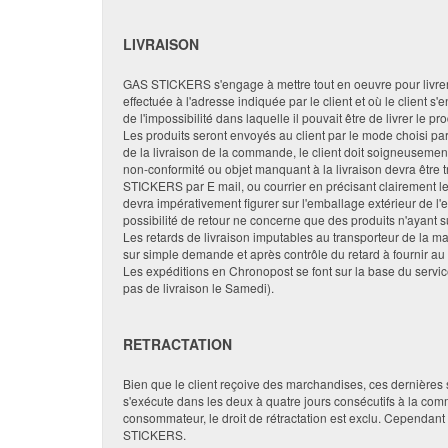
LIVRAISON
GAS STICKERS s'engage à mettre tout en oeuvre pour livrer d
effectuée à l'adresse indiquée par le client et où le client
de l'impossibilité dans laquelle il pouvait être de livrer le pro
Les produits seront envoyés au client par le mode choisi par c
de la livraison de la commande, le client doit soigneusement
non-conformité ou objet manquant à la livraison devra être t
STICKERS par E mail, ou courrier en précisant clairement le
devra impérativement figurer sur l'emballage extérieur d
possibilité de retour ne concerne que des produits n'ayant s
Les retards de livraison imputables au transporteur de la
sur simple demande et après contrôle du retard à fournir au 
Les expéditions en Chronopost se font sur la base du service
pas de livraison le Samedi).
RETRACTATION
Bien que le client reçoive des marchandises, ces dernières 
s'exécute dans les deux à quatre jours consécutifs à la com
consommateur, le droit de rétractation est exclu. Cependant s
STICKERS.