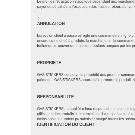
Le droit de rétractation s'applique cependant aux marchandise
payer de pénalités, à l'exception des frais de retour. L'envo
ANNULATION
Lorsqu'un client a passé et réglé une commande en ligne v
encore commencé à produire la marchandise, la commande p
traitement et couverture des commissions perçues par les pr
PROPRIETE
GAS STICKERS conserve la propriété des produits commandés ju
paiement, GAS STICKERS pourra lui reprendre le produit. Non
RESPONSABILITE
GAS STICKERS ne peut être tenu responsable des dommages d
utilisation des produits commercialisés. La responsabilité
omissions qui auraient pu subsister malgré toutes les précau
IDENTIFICATION DU CLIENT