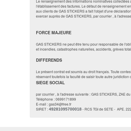
Le renseignement des informations nominatives collectées au
l'établissement des factures. Le défaut de renseignement en
aux clients de GAS STICKERS a fait l'objet d'une déclaration 
exercer auprès de GAS STICKERS, par courrier , à l'adre
FORCE MAJEURE
GAS STICKERS ne peut être tenu pour responsable de l'obli
et incendies, catastrophes naturelles, accidents, grèves tot
DIFFERENDS
Le présent contrat est soumis au droit français. Toute cont
réservant toutefois la faculté de saisir toute autre juridictio
SIEGE SOCIAL
par courrier , à l'adresse suivante : GAS STICKERS, ZA
Téléphone : 0699171899
E-mail : gas34@free.fr
SIRET :
- RCS TGI de SETE - APE. 22
49281095700018