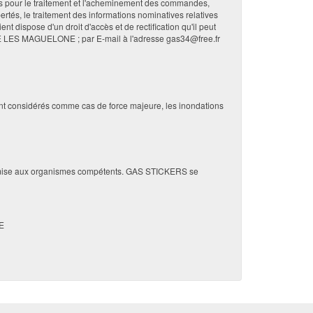
les pour le traitement et l'acheminement des commandes,
rtés, le traitement des informations nominatives relatives
t dispose d'un droit d'accès et de rectification qu'il peut
VE LES MAGUELONE ; par E-mail à l'adresse gas34@free.fr
nt considérés comme cas de force majeure, les inondations
ra soumise aux organismes compétents. GAS STICKERS se
NE