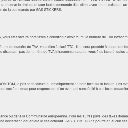
e réserve le droit de refuser toute commande d'un client avec lequel existerait un 
tion de la commande par GAS STICKERS.
 vous êtes facturé hors taxes à condition d'avoir fourni le numéro de TVA intraco
fourni de numéro de TVA, vous êtes facturé TTC . Il ne sera procédé à aucun rembo
ne disposant pas de numéro de TVA intracommunautaire, vous êtes facturé toutes t
OM-TOM, le prix sera calculé automatiquement en hors taxe sur la facture. Les éven
n cas être tenue pour responsable d'un éventuel surcoût lié à ces taxes douaniè
n France ou dans la Communauté européenne. Pour les autres pays, des taxes douani
 une déclaration douanière le cas échéant. GAS STICKERS ne pourra en aucun cas ê