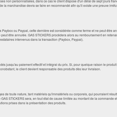
s non personnalisées, dans ce cas le client dispose d'un délai de sept jours francs 
i de la marchandise devra se faire en recommandé afin qu'il existe une preuve irréfu
ia Paybox ou Paypal, cette dernière est considérée comme ferme et ne peut-être 
eut être annulée. GAS STICKERS procèdera alors au remboursement en retenant to
estataires intervenus dans la transaction (Paybox, Paypal).
squ'au paiement effectif et intégral du prix. Si, pour quelque raison le produit a é
obstant, le client devient responsable des produits dès leur livraison.
e toute nature, tant matériels qu'immatériels ou corporels, qui pourraient résul
 de GAS STICKERS sera, en tout état de cause limitée au montant de la commande et
tions prises dans la présentation des produits.