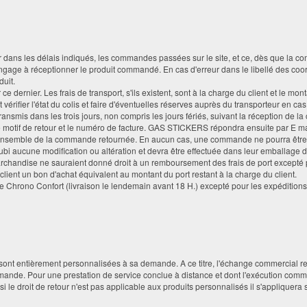
ans les délais indiqués, les commandes passées sur le site, et ce, dès que la comm
 s'engage à réceptionner le produit commandé. En cas d'erreur dans le libellé des c
duit.
e dernier. Les frais de transport, s'ils existent, sont à la charge du client et le mo
 vérifier l'état du colis et faire d'éventuelles réserves auprès du transporteur en
ransmis dans les trois jours, non compris les jours fériés, suivant la réception de 
 motif de retour et le numéro de facture. GAS STICKERS répondra ensuite par E mail
e l'ensemble de la commande retournée. En aucun cas, une commande ne pourra êt
ubi aucune modification ou altération et devra être effectuée dans leur emballage d
 marchandise ne sauraient donné droit à un remboursement des frais de port exc
client un bon d'achat équivalent au montant du port restant à la charge du client.
 Chrono Confort (livraison le lendemain avant 18 H.) excepté pour les expéditions d
sont entièrement personnalisées à sa demande. A ce titre, l'échange commercial re
mande. Pour une prestation de service conclue à distance et dont l'exécution comme
i le droit de retour n'est pas applicable aux produits personnalisés il s'appliquera