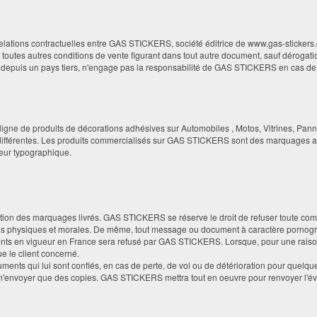
elations contractuelles entre GAS STICKERS, société éditrice de www.gas-stickers.c
toutes autres conditions de vente figurant dans tout autre document, sauf dérogati
cle, depuis un pays tiers, n'engage pas la responsabilité de GAS STICKERS en cas de 
gne de produits de décorations adhésives sur Automobiles , Motos, Vitrines, Pan
différentes. Les produits commercialisés sur GAS STICKERS sont des marquages adh
reur typographique.
tion des marquages livrés. GAS STICKERS se réserve le droit de refuser toute comm
es physiques et morales. De même, tout message ou document à caractère pornograp
ements en vigueur en France sera refusé par GAS STICKERS. Lorsque, pour une rai
e le client concerné.
ts qui lui sont confiés, en cas de perte, de vol ou de détérioration pour quelque c
'envoyer que des copies. GAS STICKERS mettra tout en oeuvre pour renvoyer l'éven