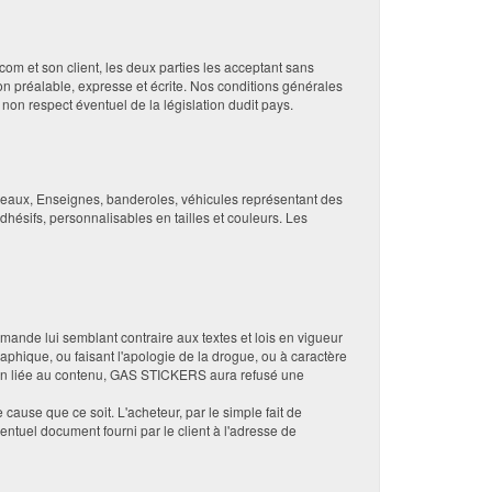
om et son client, les deux parties les acceptant sans
on préalable, expresse et écrite. Nos conditions générales
non respect éventuel de la législation dudit pays.
neaux, Enseignes, banderoles, véhicules représentant des
ésifs, personnalisables en tailles et couleurs. Les
ande lui semblant contraire aux textes et lois en vigueur
hique, ou faisant l'apologie de la drogue, ou à caractère
son liée au contenu, GAS STICKERS aura refusé une
ause que ce soit. L'acheteur, par le simple fait de
tuel document fourni par le client à l'adresse de