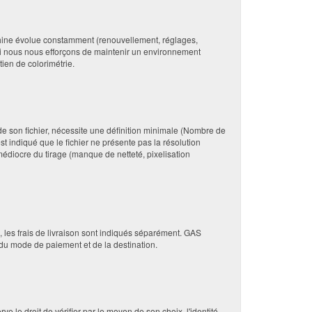
 machine évolue constamment (renouvellement, réglages,
 si nous nous efforçons de maintenir un environnement
ien de colorimétrie.
ir de son fichier, nécessite une définition minimale (Nombre de
st indiqué que le fichier ne présente pas la résolution
médiocre du tirage (manque de netteté, pixelisation
les frais de livraison sont indiqués séparément. GAS
 du mode de paiement et de la destination.
 le droit de vérifier par le moyen de son choix, l'identité