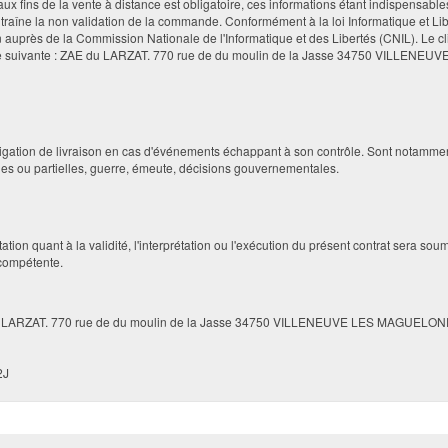
x fins de la vente à distance est obligatoire, ces informations étant indispensab
traîne la non validation de la commande. Conformément à la loi Informatique et Libe
auprès de la Commission Nationale de l'Informatique et des Libertés (CNIL). Le clien
sse suivante : ZAE du LARZAT. 770 rue de du moulin de la Jasse 34750 VILLENEU
gation de livraison en cas d'événements échappant à son contrôle. Sont notamme
ales ou partielles, guerre, émeute, décisions gouvernementales.
estation quant à la validité, l'interprétation ou l'exécution du présent contrat se
n compétente.
E du LARZAT. 770 rue de du moulin de la Jasse 34750 VILLENEUVE LES MAGUELO
2J