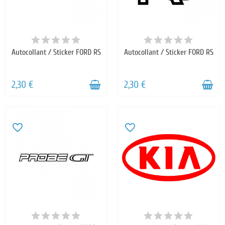
Autocollant / Sticker FORD RS
Autocollant / Sticker FORD RS
2,30 €
2,30 €
favorite_border
favorite_border