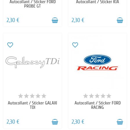
Autocollant / Sticker FORD
Autocollant / Sticker KIA
PROBE GT
2,30 €
2,30 €
favorite_border
favorite_border
Autocollant / Sticker GALAXI
Autocollant / Sticker FORD
TDI
RACING
2,30 €
2,30 €