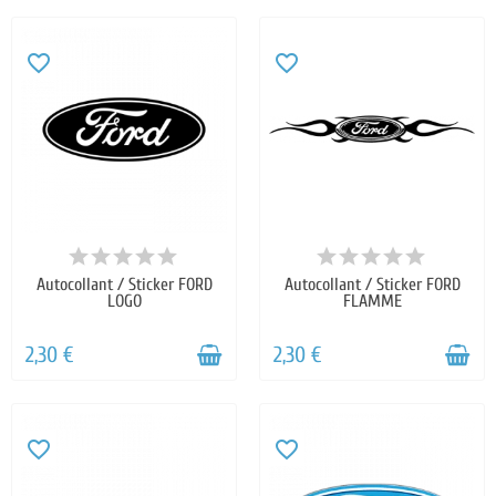
favorite_border
favorite_border
Autocollant / Sticker FORD
Autocollant / Sticker FORD
LOGO
FLAMME
2,30 €
2,30 €
favorite_border
favorite_border