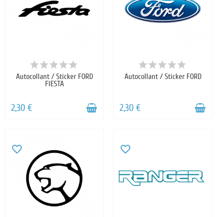
Autocollant / Sticker FORD
Autocollant / Sticker FORD
FIESTA
2,30 €
2,30 €
favorite_border
favorite_border